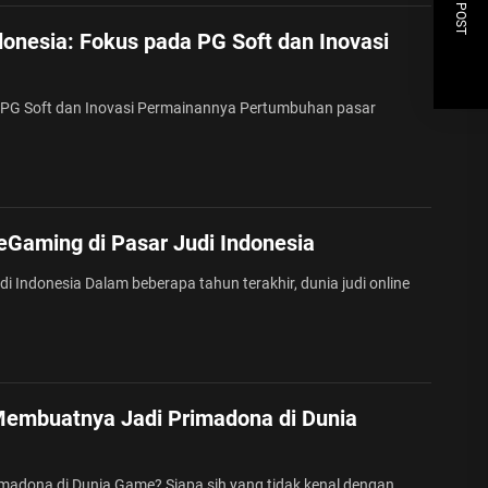
NEXT POST
donesia: Fokus pada PG Soft dan Inovasi
da PG Soft dan Inovasi Permainannya Pertumbuhan pasar
eGaming di Pasar Judi Indonesia
 Indonesia Dalam beberapa tahun terakhir, dunia judi online
g Membuatnya Jadi Primadona di Dunia
rimadona di Dunia Game? Siapa sih yang tidak kenal dengan