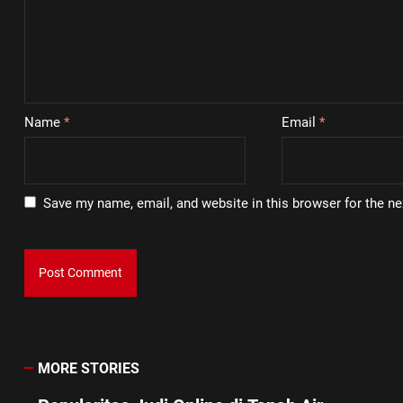
Name
*
Email
*
Save my name, email, and website in this browser for the n
MORE STORIES