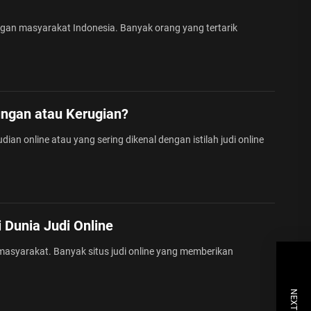
angan masyarakat Indonesia. Banyak orang yang tertarik
ungan atau Kerugian?
ian online atau yang sering dikenal dengan istilah judi online
 Dunia Judi Online
n masyarakat. Banyak situs judi online yang memberikan