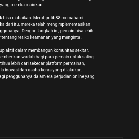
n yang mereka mainkan.
tak bisa diabaikan. Merahputih88 memahami
a dari itu, mereka telah mengimplementasikan
nggunanya. Dengan langkah ini, pemain bisa lebih
 tentang resiko keamanan yang mengintai.
up aktif dalam membangun komunitas sekitar.
memberikan wadah bagi para pemain untuk saling
ih88 lebih dari sekedar platform permainan,
a inovasi dan usaha keras yang dilakukan,
gi penggunanya dalam era perjudian online yang