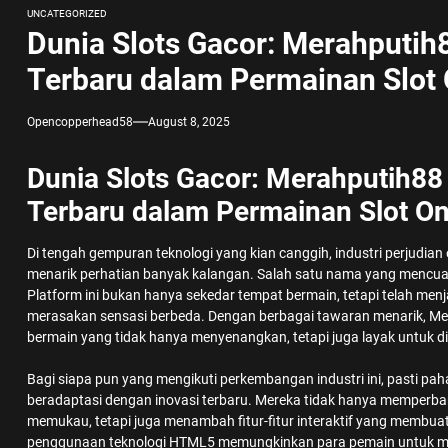
UNCATEGORIZED
Dunia Slots Gacor: Merahputi
ari Keuntungan atau Kerugian?
Terbaru dalam Permainan Slot 
enang di Dunia Judi Online
Opencopperhead58
August 8, 2025
line di Indonesia: Fokus pada PG Soft dan Inovasi Permainannya
Dunia Slots Gacor: Merahputih8
Terbaru dalam Permainan Slot On
ine SpadeGaming di Pasar Judi Indonesia
Di tengah gempuran teknologi yang kian canggih, industri perjudian
menarik perhatian banyak kalangan. Salah satu nama yang mencuat
Platform ini bukan hanya sekedar tempat bermain, tetapi telah menja
merasakan sensasi berbeda. Dengan berbagai tawaran menarik, 
bermain yang tidak hanya menyenangkan, tetapi juga layak untuk di
Bagi siapa pun yang mengikuti perkembangan industri ini, pasti p
beradaptasi dengan inovasi terbaru. Mereka tidak hanya memperbar
memukau, tetapi juga menambah fitur-fitur interaktif yang membuat p
penggunaan teknologi HTML5 memungkinkan para pemain untuk meni