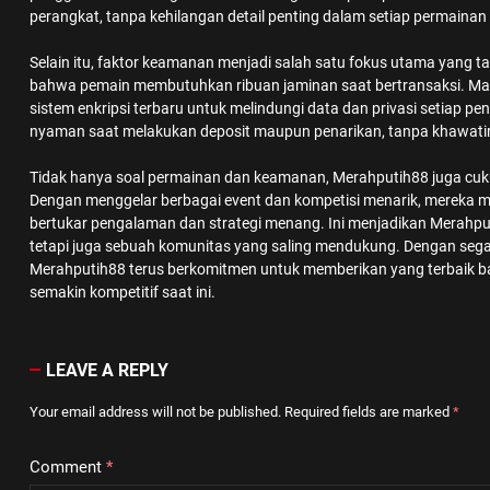
perangkat, tanpa kehilangan detail penting dalam setiap permaina
Selain itu, faktor keamanan menjadi salah satu fokus utama yang 
bahwa pemain membutuhkan ribuan jaminan saat bertransaksi. Mak
sistem enkripsi terbaru untuk melindungi data dan privasi setiap pe
nyaman saat melakukan deposit maupun penarikan, tanpa khawatir
Tidak hanya soal permainan dan keamanan, Merahputih88 juga cuk
Dengan menggelar berbagai event dan kompetisi menarik, mereka 
bertukar pengalaman dan strategi menang. Ini menjadikan Merahput
tetapi juga sebuah komunitas yang saling mendukung. Dengan segal
Merahputih88 terus berkomitmen untuk memberikan yang terbaik ba
semakin kompetitif saat ini.
LEAVE A REPLY
Your email address will not be published.
Required fields are marked
*
Comment
*