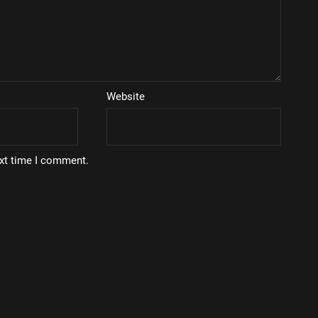
Website
ext time I comment.