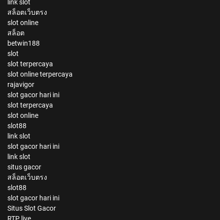
link slot
สล็อตเว็บตรง
slot online
สล็อต
betwin188
slot
slot terpercaya
slot online terpercaya
rajavigor
slot gacor hari ini
slot terpercaya
slot online
slot88
link slot
slot gacor hari ini
link slot
situs gacor
สล็อตเว็บตรง
slot88
slot gacor hari ini
Situs Slot Gacor
RTP live