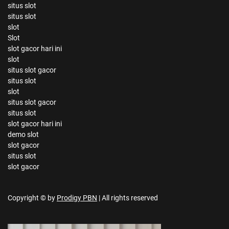
situs slot
situs slot
slot
Slot
slot gacor hari ini
slot
situs slot gacor
situs slot
slot
situs slot gacor
situs slot
slot gacor hari ini
demo slot
slot gacor
situs slot
slot gacor
Copyright © by
Prodigy PBN
| All rights reserved