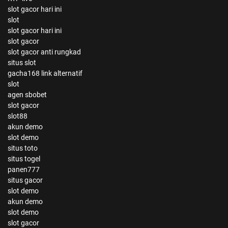
slot gacor hari ini
slot
slot gacor hari ini
slot gacor
slot gacor anti rungkad
situs slot
gacha168 link alternatif
slot
agen sbobet
slot gacor
slot88
akun demo
slot demo
situs toto
situs togel
panen777
situs gacor
slot demo
akun demo
slot demo
slot gacor