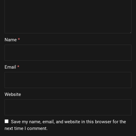
Name
*
Email
*
Website
Save my name, email, and website in this browser for the
next time I comment.