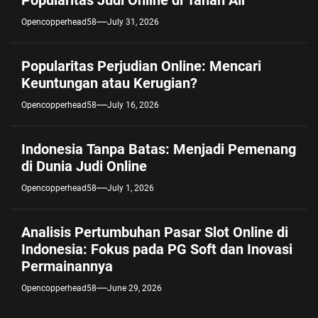
Opencopperhead58
July 31, 2026
Popularitas Perjudian Online: Mencari
Keuntungan atau Kerugian?
Opencopperhead58
July 16, 2026
Indonesia Tanpa Batas: Menjadi Pemenang
di Dunia Judi Online
Opencopperhead58
July 1, 2026
Analisis Pertumbuhan Pasar Slot Online di
Indonesia: Fokus pada PG Soft dan Inovasi
Permainannya
Opencopperhead58
June 29, 2026