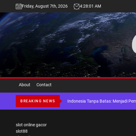
Skip
Friday, August 7th, 2026
4:28:02 AM
to
the
content
Mengenal Lord88: Dominasi Slot Onl
Popularitas Judi Online di Tanah Air
Popularitas Perjudian Online: Menc
About
Contact
Indonesia Tanpa Batas: Menjadi Pem
BREAKING NEWS
Analisis Pertumbuhan Pasar Slot On
Mengenal Lord88: Dominasi Slot Onl
slot online gacor
slot88
Popularitas Judi Online di Tanah Air