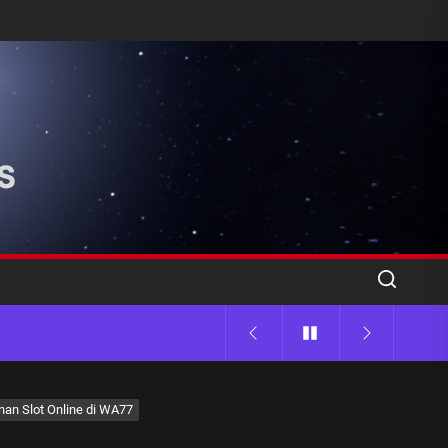
Granturalcanarias
an Slot Online di WA77