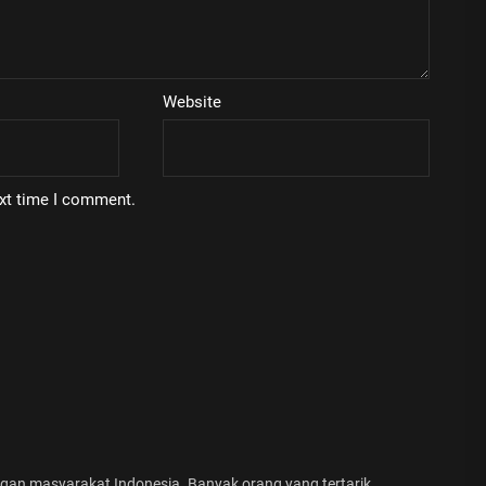
Website
ext time I comment.
angan masyarakat Indonesia. Banyak orang yang tertarik