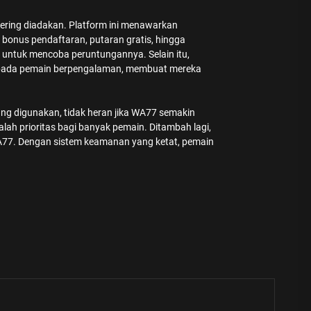
ering diadakan. Platform ini menawarkan
 bonus pendaftaran, putaran gratis, hingga
 untuk mencoba peruntungannya. Selain itu,
kepada pemain berpengalaman, membuat mereka
ng digunakan, tidak heran jika WA77 semakin
ah prioritas bagi banyak pemain. Ditambah lagi,
WA77. Dengan sistem keamanan yang ketat, pemain