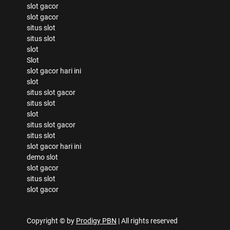
slot gacor
slot gacor
situs slot
situs slot
slot
Slot
slot gacor hari ini
slot
situs slot gacor
situs slot
slot
situs slot gacor
situs slot
slot gacor hari ini
demo slot
slot gacor
situs slot
slot gacor
Copyright © by
Prodigy PBN
| All rights reserved