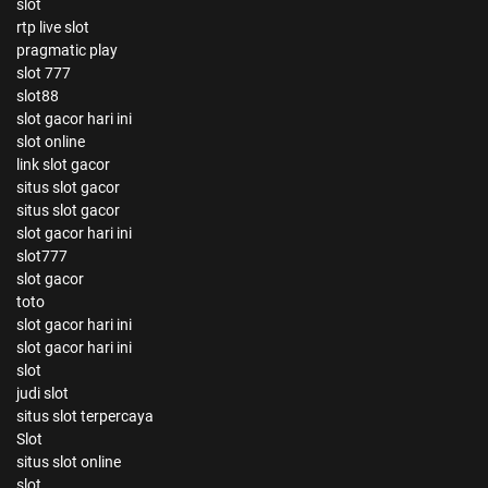
slot
rtp live slot
pragmatic play
slot 777
slot88
slot gacor hari ini
slot online
link slot gacor
situs slot gacor
situs slot gacor
slot gacor hari ini
slot777
slot gacor
toto
slot gacor hari ini
slot gacor hari ini
slot
judi slot
situs slot terpercaya
Slot
situs slot online
slot