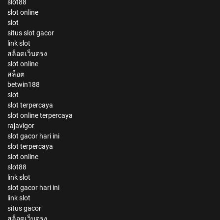
slot88
slot online
slot
situs slot gacor
link slot
สล็อตเว็บตรง
slot online
สล็อต
betwin188
slot
slot terpercaya
slot online terpercaya
rajavigor
slot gacor hari ini
slot terpercaya
slot online
slot88
link slot
slot gacor hari ini
link slot
situs gacor
สล็อตเว็บตรง