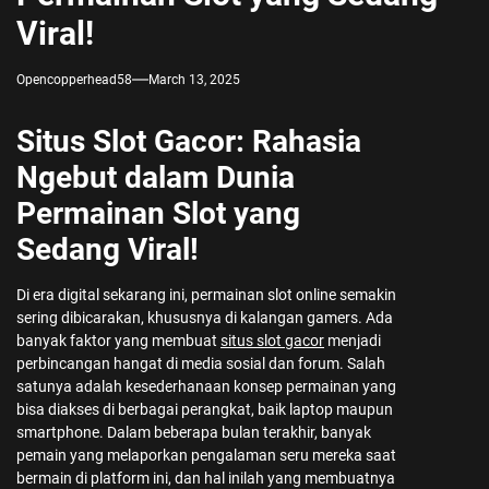
Viral!
Opencopperhead58
March 13, 2025
Situs Slot Gacor: Rahasia
Ngebut dalam Dunia
Permainan Slot yang
Sedang Viral!
Di era digital sekarang ini, permainan slot online semakin
sering dibicarakan, khususnya di kalangan gamers. Ada
banyak faktor yang membuat
situs slot gacor
menjadi
perbincangan hangat di media sosial dan forum. Salah
satunya adalah kesederhanaan konsep permainan yang
bisa diakses di berbagai perangkat, baik laptop maupun
smartphone. Dalam beberapa bulan terakhir, banyak
pemain yang melaporkan pengalaman seru mereka saat
bermain di platform ini, dan hal inilah yang membuatnya