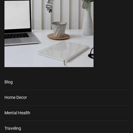
Blog
Home Decor
Mental Health
Traveling