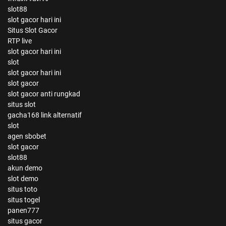
slot88
slot gacor hari ini
Situs Slot Gacor
RTP live
slot gacor hari ini
slot
slot gacor hari ini
slot gacor
slot gacor anti rungkad
situs slot
gacha168 link alternatif
slot
agen sbobet
slot gacor
slot88
akun demo
slot demo
situs toto
situs togel
panen777
situs gacor