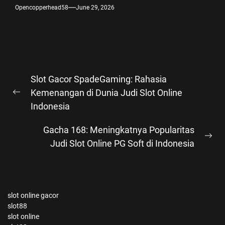
Opencopperhead58
June 29, 2026
Post
Slot Gacor SpadeGaming: Rahasia
navigation
Kemenangan di Dunia Judi Slot Online
Previous
Indonesia
post:
Gacha 168: Meningkatnya Popularitas
Ne
Judi Slot Online PG Soft di Indonesia
pos
slot online gacor
slot88
slot online